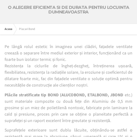
O ALEGERE EFICIENTA SI DE DURATA PENTRU LOCUINTA
DUMNEAVOASTRA
Acasa
Placari Bond
Pe lângă rolul estetic în imaginea unei clădiri, fațadele ventilate
creează o separare între mediul exterior și interior, funcționând ca un
foarte bun izolator termic și fonic.
Rezistența la ciclurile de îngheț-dezgheț, întreținerea ușoară,
flexibiliatea, rezistența la radiațiile solare, la eroziune și coeficientul de
dilatare foarte mic, fac din fațadele ventilate o soluție optimă pentru
necesitățile de construcție ale clienților noștri.
Plăcile stratificate tip BOND (ALUCOBOND, ETALBOND,
JBOND
etc.)
sunt materiale compozite cu două fețe din Aluminiu de 0,5 mm
grosime și un miez de polietilenă nontoxic, fabricate prin laminare la
cald și presiune, proces prin care se obține o planeitate perfectă a
suprafeței și un raport excelent între greutate și rezistență.
Suprafețele exterioare sunt dublu lăcuite, obținându-se astfel o
rezistență mai mare la abraziune, săruri, umezeală și raze UV, și o