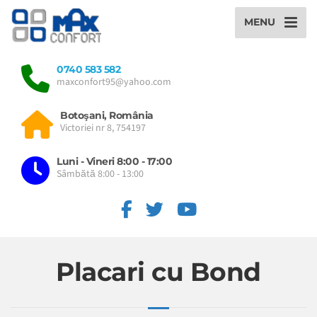
MENU
0740 583 582
maxconfort95@yahoo.com
Botoşani, România
Victoriei nr 8, 754197
Luni - Vineri 8:00 - 17:00
Sâmbătă 8:00 - 13:00
Placari cu Bond