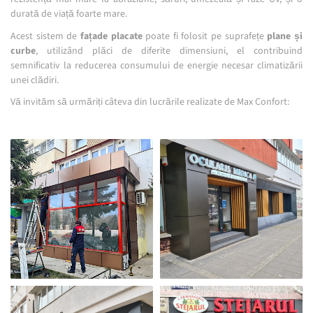
durată de viață foarte mare.
Acest sistem de
fațade placate
poate fi folosit pe suprafețe
plane și
curbe
, utilizând plăci de diferite dimensiuni, el contribuind
semnificativ la reducerea consumului de energie necesar climatizării
unei clădiri.
Vă invităm să urmăriți câteva din lucrările realizate de Max Confort: