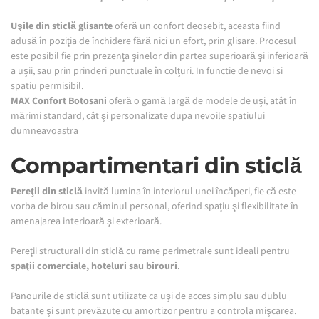
Uşile din sticlă glisante
oferă un confort deosebit, aceasta fiind
adusă în poziţia de închidere fără nici un efort, prin glisare. Procesul
este posibil fie prin prezenţa şinelor din partea superioară şi inferioară
a uşii, sau prin prinderi punctuale în colţuri. In functie de nevoi si
spatiu permisibil.
MAX Confort Botosani
oferă o gamă largă de modele de uşi, atât în
mărimi standard, cât şi personalizate dupa nevoile spatiului
dumneavoastra
Compartimen­tari
din sticlă
Pereţii din sticlă
invită lumina în interiorul unei încăperi, fie că este
vorba de birou sau căminul personal, oferind spaţiu şi flexibilitate în
amenajarea interioară şi exterioară.
Pereţii structurali din sticlă cu rame perimetrale sunt ideali pentru
spaţii comerciale, hoteluri sau birouri
.
Panourile de sticlă sunt utilizate ca uşi de acces simplu sau dublu
batante şi sunt prevăzute cu amortizor pentru a controla mişcarea.