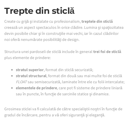
Trepte
din sticlă
Create cu grijă şi instalate cu profesionalism,
treptele din sticlă
creează un aspect spectaculos în orice clădire. Lumina şi spaţiozitatea
devin posibile chiar şi în construţiile mai vechi, iar în cazul clădirilor
noi oferă nenumărate posibilităţi de design.
Structura unei pardoseli de sticlă include în general
trei foi de sticlă
plus elemente de prindere:
stratul superior
, format din sticlă securizată;
stratul structural
, format din două sau mai multe foi de sticlă
FLOAT
sau semisecurizată, laminate între ele cu folii intercalate;
elementele de prindere
, care pot fi sisteme de prindere liniară
sau în puncte, în funcţie de sarcinile statice şi dinamice.
Grosimea sticlei va fi calculată de către specialiştii noştri în funcţie de
gradul de încărcare, pentru a vă oferi siguranţă şi eleganţă.