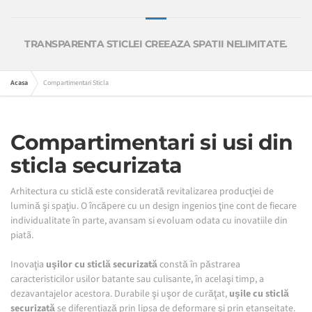
TRANSPARENTA STICLEI CREEAZA SPATII NELIMITATE.
Acasa
Compartimentari Sticla
Compartimen­tari si usi din
sticla securizata
Arhitectura cu sticlă este considerată revitalizarea producţiei de
lumină şi spaţiu. O încăpere cu un design ingenios ţine cont de fiecare
individualitate în parte, avansam si evoluam odata cu inovatiile din
piatã.
Inovaţia
uşilor cu sticlă securizată
constă în păstrarea
caracteristicilor usilor batante sau culisante, în acelaşi timp, a
dezavantajelor acestora. Durabile şi uşor de curăţat,
uşile cu sticlă
securizată
se diferenţiază prin lipsa de deformare şi prin etanşeitate.