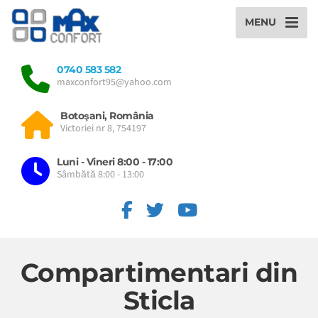
MENU
0740 583 582
maxconfort95@yahoo.com
Botoşani, România
Victoriei nr 8, 754197
Luni - Vineri 8:00 - 17:00
Sâmbătă 8:00 - 13:00
Comparti­mentari din
Sticla