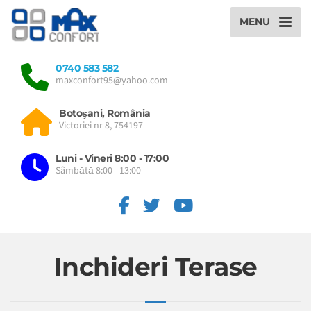
MENU
0740 583 582
maxconfort95@yahoo.com
Botoşani, România
Victoriei nr 8, 754197
Luni - Vineri 8:00 - 17:00
Sâmbătă 8:00 - 13:00
Inchideri Terase