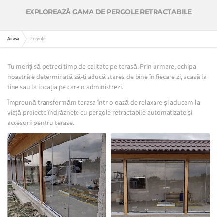
EXPLOREAZĂ GAMA DE PERGOLE RETRACTABILE
Acasa
Pergole
Tu meriți să petreci timp de calitate pe terasă. Prin urmare, echipa
noastră e determinată să-ți aducă starea de bine în fiecare zi, acasă la
tine sau la locația pe care o administrezi.
Împreună transformăm terasa într-o oază de relaxare și aducem la
viață proiecte îndrăznețe cu pergole retractabile automatizate și
accesorii pentru terase.